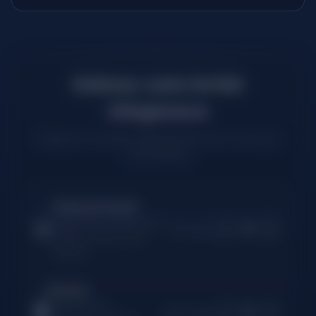
Estimez votre forfait
infogérance
Indiquez le nombre d'équipements de votre parc
informatique
Poste de travail
💻
Maintenance préventive &
0
−
+
5 € /mois
curative, mises à jour,
support
Serveur
🖥️
Administration,
0
−
+
40 € /mois