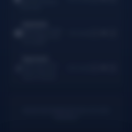
supervision, sécurité,
mises à jour
Imprimante
🖨️
Maintenance complète,
0
−
+
10 € /mois
consommables inclus
(hors papier)
Supervision
📡
Monitoring proactif,
0
−
+
50 € /mois
alertes temps réel,
rapports mensuels
Ajoutez des équipements pour voir votre
estimation