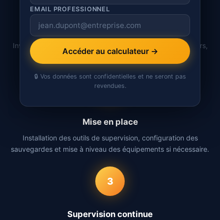
EMAIL PROFESSIONNEL
EMAIL PROFESSIONNEL
Audit du parc
Inventaire complet de votre infrastructure : postes, serveurs,
Accéder au calculateur →
Accéder au calculateur →
réseau, imprimantes. Identification des points critiques.
🔒 Vos données sont confidentielles et ne seront pas
🔒 Vos données sont confidentielles et ne seront pas
revendues.
revendues.
2
Mise en place
Installation des outils de supervision, configuration des
sauvegardes et mise à niveau des équipements si nécessaire.
3
Supervision continue