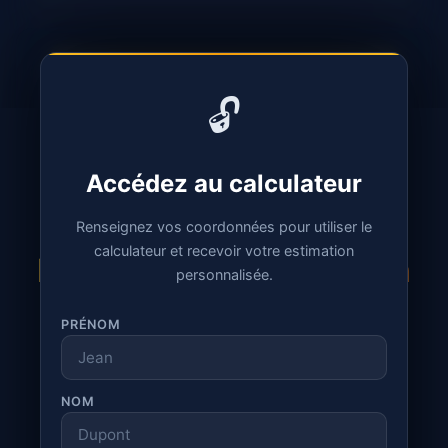
🔓
🔓
Accédez au calculateur
Accédez au calculateur
NOTRE APPROCHE
Renseignez vos coordonnées pour utiliser le
Renseignez vos coordonnées pour utiliser le
calculateur et recevoir votre estimation
calculateur et recevoir votre estimation
De l'audit à la supervision
personnalisée.
personnalisée.
continue
PRÉNOM
PRÉNOM
NOM
NOM
1