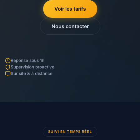
Voir les tarifs
Nous contacter
Réponse sous 1h
Supervision proactive
Sur site & à distance
Blog
Nos valeurs
CGV
CGU
RGPD
SUIVI EN TEMPS RÉEL
contact@coxidev.com
04 30 00 19 01