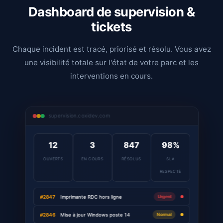
Dashboard de supervision &
1025 av Henry Becquerel, 34000 Montpellier
tickets
Chaque incident est tracé, priorisé et résolu. Vous avez
une visibilité totale sur l'état de votre parc et les
interventions en cours.
supervision.coxidev.com
12
3
847
98%
OUVERTS
EN COURS
RÉSOLUS
SLA
RESPECTÉ
Urgent
#2847
Imprimante RDC hors ligne
Normal
#2846
Mise à jour Windows poste 14